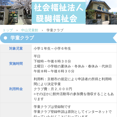
トップ
›
中山児童館
›
学童クラブ
学童クラブ
対象児童
小学１年生～小学６年生
平日
下校時～午後６時３０分
実施時間
土曜日・小学校の夏休み・冬休み・春休み・代休日
午前８時～午後６時３０分
利用料：京都市の規定により申請者の所得と利用時
間により決定学童
利用料金
クラブ費：月２,０００円
○そのほかに館外活動等の参加費を徴収することもあ
ります
学童クラブは登録制です
学童クラブ登録申請は原則としてインターネットで
行っていただくことになっています